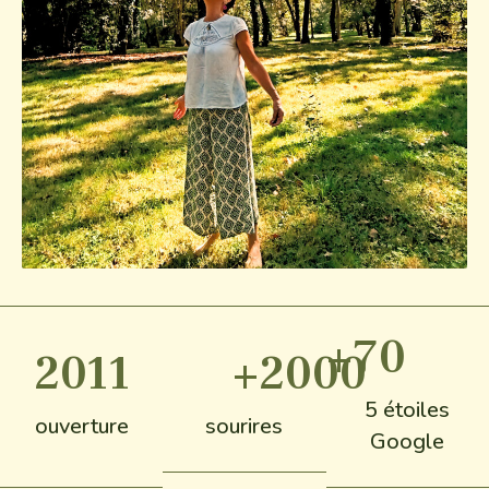
+
70
2011
+
2000
5 étoiles
ouverture
sourires
Google